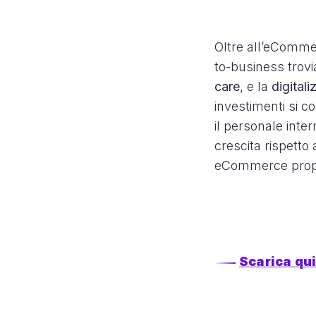
Oltre all’eCommerc
to-business trovi
care
, e la
digitali
investimenti si 
il personale inter
crescita rispetto
eCommerce propr
Scarica qui