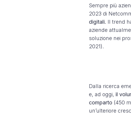
Sempre più aziend
2023 di Netco
digitali.
Il trend h
aziende attualme
soluzione nei pro
2021).
Dalla ricerca em
e, ad oggi,
il vol
comparto
(450 mi
un’ulteriore cresc