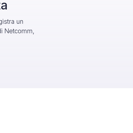
ta
gistra un
 di Netcomm,