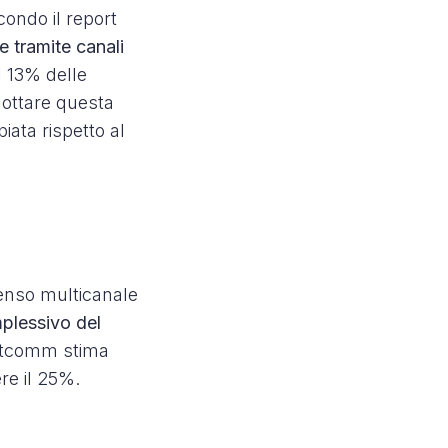
condo il report
 tramite canali
l 13% delle
dottare questa
iata rispetto al
senso multicanale
mplessivo del
Netcomm stima
ere il 25%.