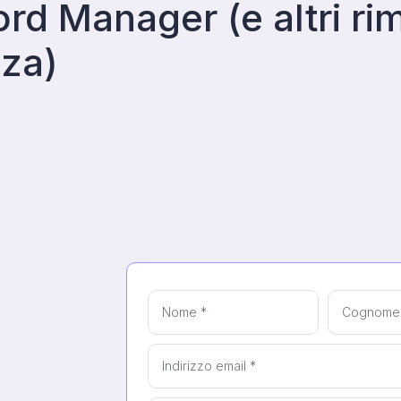
d Manager (e altri rim
zza)