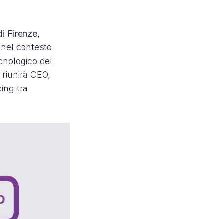
i Firenze
,
e nel contesto
cnologico del
e riunirà CEO,
ing tra