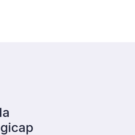
la
Agicap