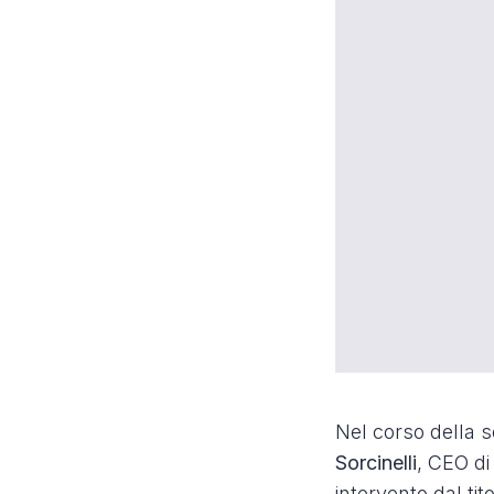
Nel corso della s
Sorcinelli
, CEO d
intervento dal tit