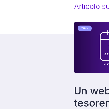
Articolo 
TIPS
Un webi
tesorer