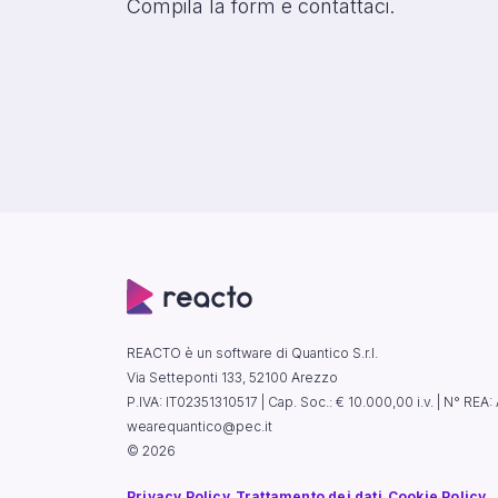
Compila la form e contattaci.
REACTO è un software di Quantico S.r.l.
Via Setteponti 133, 52100 Arezzo
P.IVA: IT02351310517 | Cap. Soc.: € 10.000,00 i.v. | N° RE
wearequantico@pec.it
© 2026
Privacy Policy
Trattamento dei dati
Cookie Policy