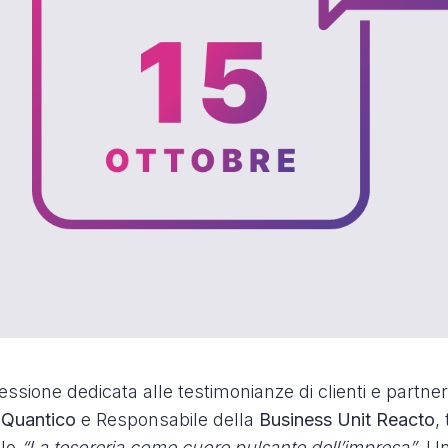
essione dedicata alle testimonianze di clienti e partne
i
Quantico
e Responsabile della
Business Unit Reacto
,
olo
“La tesoreria come cuore pulsante dell’impresa”
. U