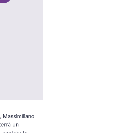
r,
Massimiliano
 terrà un
n contributo