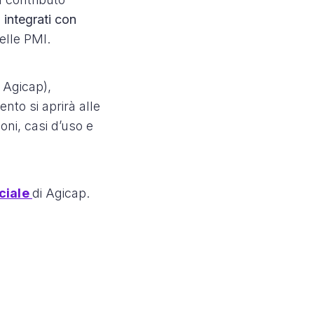
 integrati con
delle PMI.
 Agicap),
ento si aprirà alle
oni, casi d’uso e
iciale
di Agicap.